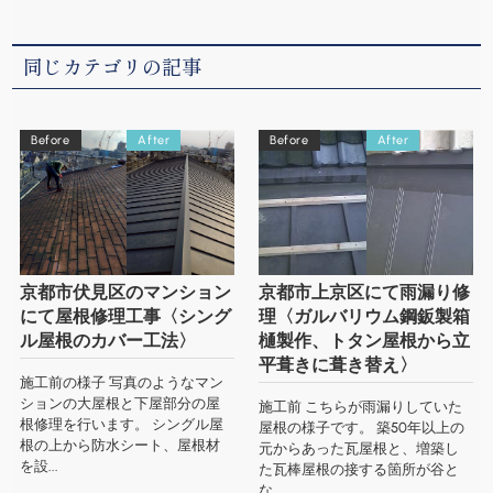
同じカテゴリの記事
Before
After
Before
After
京都市伏見区のマンション
京都市上京区にて雨漏り修
にて屋根修理工事〈シング
理〈ガルバリウム鋼鈑製箱
ル屋根のカバー工法〉
樋製作、トタン屋根から立
平葺きに葺き替え〉
施工前の様子 写真のようなマン
ションの大屋根と下屋部分の屋
施工前 こちらが雨漏りしていた
根修理を行います。 シングル屋
屋根の様子です。 築50年以上の
根の上から防水シート、屋根材
元からあった瓦屋根と、増築し
を設...
た瓦棒屋根の接する箇所が谷と
な...