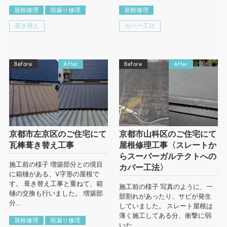
屋根修理
雨漏り修理
屋根修理
葺き替え
カバー工法
Before
After
Before
After
京都市左京区のご住宅にて
京都市山科区のご住宅にて
瓦棒葺き替え工事
屋根修理工事〈スレートか
らスーパーガルテクトへの
施工前の様子 増築部分との境目
カバー工法〉
に箱樋がある、V字形の屋根で
す。 葺き替え工事と重ねて、箱
施工前の様子 写真のように、一
樋の交換も行いました。 増築部
部割れがあったり、サビが発生
分...
していました。 スレート屋根は
薄く施工してある分、衝撃に弱
屋根修理
雨漏り修理
いた...