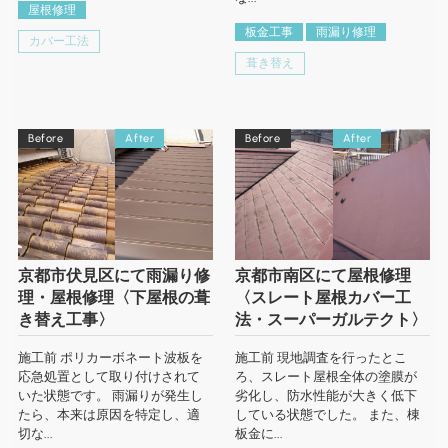
屋根修理
板金工事
雨漏り修理
カバー工法
葺き替え
Before
After
Before
After
京都市伏見区にて雨漏り修
京都市南区にて屋根修理
理・屋根修理〈下屋根の葺
〈スレート屋根カバー工
き替え工事〉
法・スーパーガルテクト〉
施工前 ポリカーボネート波板を
施工前 現地調査を行ったとこ
応急処置として取り付けされて
ろ、スレート屋根全体の塗膜が
いた状態です。 雨漏りが発生し
劣化し、防水性能が大きく低下
たら、本来は原因を特定し、適
している状態でした。 また、棟
切な...
板金に...