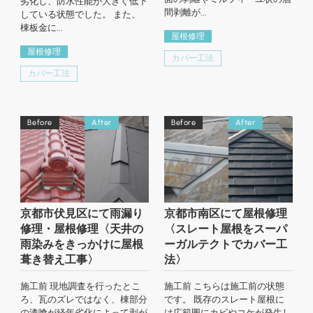
劣化し、防水性能が大きく低下
間剥離が...
している状態でした。 また、
棟板金に...
屋根修理
屋根修理
カバー工法
カバー工法
Before
After
Before
After
京都市伏見区にて雨漏り
京都市南区にて屋根修理
修理・屋根修理〈天井の
〈スレート屋根をスーパ
雨染みをきっかけに屋根
ーガルテクトでカバー工
葺き替え工事〉
法〉
施工前 現地調査を行ったとこ
施工前 こちらは施工前の状態
ろ、瓦のズレではなく、棟部分
です。 既存のスレート屋根に
の漆喰が経年劣化によって剥が
は広範囲にカビやコケが発生し