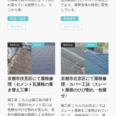
れ落ちている状態でした。 そ
ており、屋根全体が緑色に変色
こから侵...
している...
雨漏り修理
屋根修理
葺き替え
カバー工法
Before
After
Before
After
京都市伏見区にて屋根修
京都市左京区にて屋根修
理〈セメント瓦屋根の葺
理・カバー工法〈スレー
き替え工事〉
ト屋根のひび割れ・色褪
せ〉
施工前 こちらは施工前の様子
です。 既存のセメント瓦には
施工前 こちらのお住まいでは
色褪せやひび割れが見られ、長
スレート屋根をご使用されてい
年の紫外線や風雨による劣化が
ました。 経年劣化により、屋