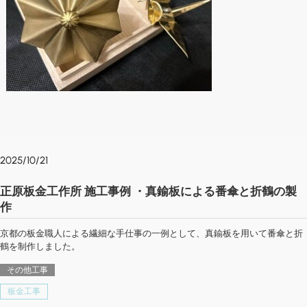
2025/10/21
正原板金工作所 施工事例 ・真鍮板による番傘と折鶴の製
作
京都の板金職人による繊細な手仕事の一例として、真鍮板を用いて番傘と折
鶴を制作しました。
その他工事
板金工事