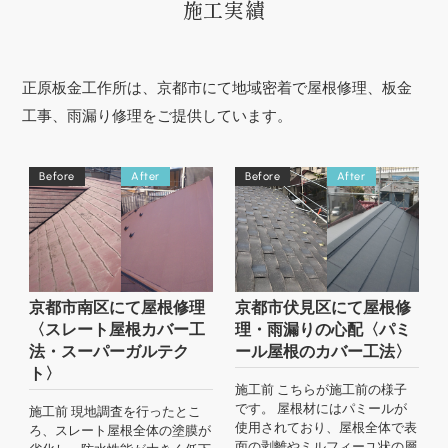
施工実績
正原板金工作所は、京都市にて地域密着で屋根修理、板金
工事、雨漏り修理をご提供しています。
Before
After
Before
After
京都市南区にて屋根修理
京都市伏見区にて屋根修
〈スレート屋根カバー工
理・雨漏りの心配〈パミ
法・スーパーガルテク
ール屋根のカバー工法〉
ト〉
施工前 こちらが施工前の様子
です。 屋根材にはパミールが
施工前 現地調査を行ったとこ
使用されており、屋根全体で表
ろ、スレート屋根全体の塗膜が
面の剥離やミルフィーユ状の層