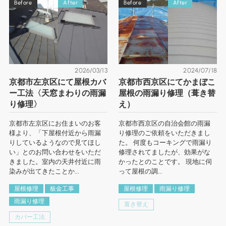
Before
After
Before
After
2026/03/13
2024/07/18
京都市左京区にて屋根カバ
京都市西京区にてかまぼこ
ー工法〈天窓まわりの雨漏
屋根の雨漏り修理（葺き替
り修理〉
え）
京都市左京区にお住まいのお客
京都市西京区の自治会館の雨漏
様より、「下屋根付近から雨漏
り修理のご依頼をいただきまし
りしているようなので見てほし
た。 何度もコーキングで雨漏り
い」とのお問い合わせをいただ
修理されてましたが、効果がな
きました。室内の天井付近に雨
かったとのことです。 現地に伺
染みが出てきたことか...
って屋根の調...
屋根修理
板金工事
屋根修理
雨漏り修理
雨漏り修理
葺き替え
カバー工法