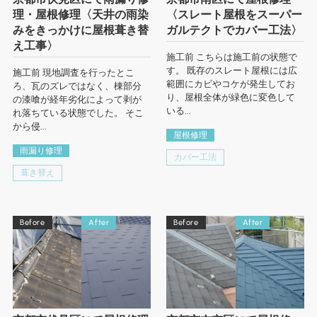
理・屋根修理〈天井の雨染
〈スレート屋根をスーパー
みをきっかけに屋根葺き替
ガルテクトでカバー工法〉
え工事〉
施工前 こちらは施工前の状態で
す。 既存のスレート屋根には広
施工前 現地調査を行ったとこ
範囲にカビやコケが発生してお
ろ、瓦のズレではなく、棟部分
り、屋根全体が緑色に変色して
の漆喰が経年劣化によって剥が
いる...
れ落ちている状態でした。 そこ
から侵...
屋根修理
雨漏り修理
カバー工法
葺き替え
Before
After
Before
After