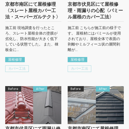
京都市南区にて屋根修理
京都市伏見区にて屋根修
〈スレート屋根カバー工
理・雨漏りの心配〈パミー
法・スーパーガルテクト〉
ル屋根のカバー工法〉
施工前 現地調査を行ったとこ
施工前 こちらが施工前の様子で
ろ、スレート屋根全体の塗膜が
す。 屋根材にはパミールが使用
劣化し、防水性能が大きく低下
されており、屋根全体で表面の
している状態でした。 また、棟
剥離やミルフィーユ状の層間剥
板金に...
離が...
屋根修理
屋根修理
カバー工法
カバー工法
Before
After
Before
After
京都市伏見区にて雨漏り修
京都市南区にて屋根修理