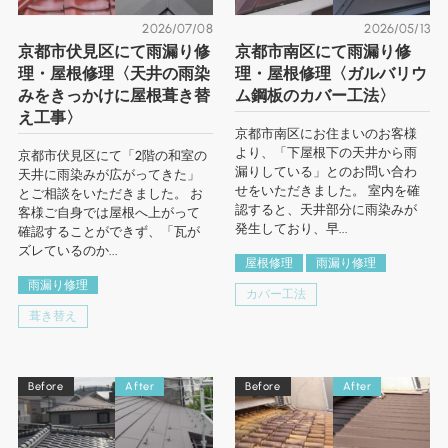
2026/07/08
2026/05/13
京都市伏見区にて雨漏り修
京都市南区にて雨漏り修
理・屋根修理〈天井の雨染
理・屋根修理〈ガルバリウ
みをきっかけに屋根葺き替
ム鋼板のカバー工法〉
え工事〉
京都市南区にお住まいのお客様
より、「下屋根下の天井から雨
京都市伏見区にて「2階の和室の
漏りしている」とのお問い合わ
天井に雨染みが広がってきた」
せをいただきました。 室内を確
とご相談をいただきました。 お
認すると、天井部分に雨染みが
客様ご自身では屋根へ上がって
発生しており、早...
確認することができず、「瓦が
ズレているのか...
屋根修理
雨漏り修理
雨漏り修理
カバー工法
葺き替え
Before
After
Before
After