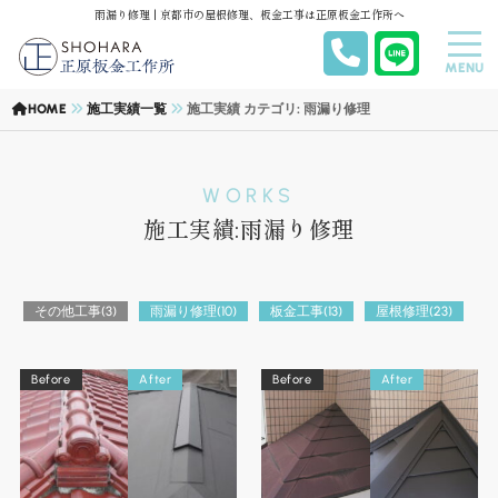
雨漏り修理 | 京都市の屋根修理、板金工事は正原板金工作所へ
MENU
HOME
施工実績一覧
施工実績 カテゴリ: 雨漏り修理
WORKS
施工実績:雨漏り修理
その他工事
(3)
雨漏り修理
(10)
板金工事
(13)
屋根修理
(23)
Before
After
Before
After