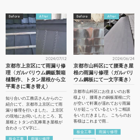
Before
After
Before
After
2024/07/12
2024/06/24
京都市上京区にて雨漏り修
京都市山科区にて腰葺き屋
理〈ガルバリウム鋼鈑製箱
根の雨漏り修理〈ガルバリ
樋製作、トタン屋根から立
ウム鋼板にて一文字葺き〉
平葺きに葺き替え〉
京都市山科区にお住まいのお客
様より、腰葺きの銅板屋根に穴
知り合いの工務店さんからのご
が空いて軒裏が濡れており雨漏
紹介にて、京都市上京区にて雨
りが起こっているというご相談
漏り修理を行いました。 上京区
をいただきました。 こちらのお
の現地にお伺いしたところ、瓦
客様はこれまで雨...
屋根とトタンの瓦棒葺き屋根が
合わさってV字に...
板金工事
雨漏り修理
板金工事
雨漏り修理