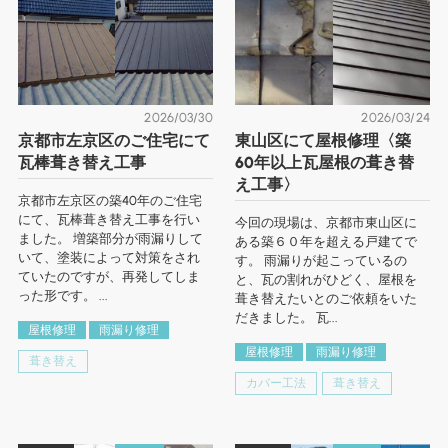
2026/03/30
2026/03/24
京都市左京区のご住宅にて
東山区にて屋根修理〈築
瓦棒葺き替え工事
60年以上瓦屋根の葺き替
え工事〉
京都市左京区の築40年のご住宅
にて、瓦棒葺き替え工事を行い
今回の現場は、京都市東山区に
ました。 増築部分が雨漏りして
ある築６０年を超える戸建てで
いて、塗装によって対策をされ
す。 雨漏りが起こっているの
ていたのですが、再発してしま
と、瓦の割れがひどく、屋根を
った形です。 ...
葺き替えたいとのご依頼をいた
だきました。 瓦...
屋根修理
雨漏り修理
屋根修理
雨漏り修理
葺き替え
カバー工法
葺き替え