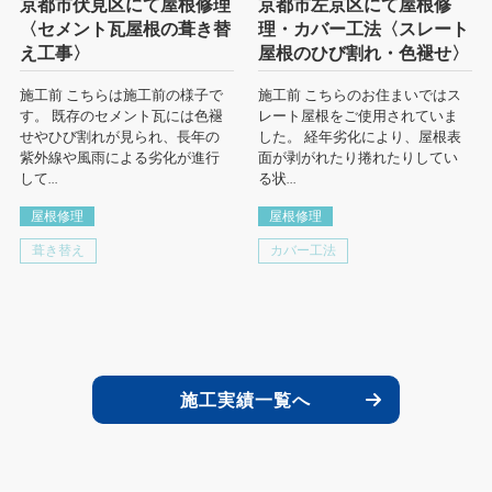
京都市伏見区にて屋根修理
京都市左京区にて屋根修
〈セメント瓦屋根の葺き替
理・カバー工法〈スレート
え工事〉
屋根のひび割れ・色褪せ〉
施工前 こちらは施工前の様子で
施工前 こちらのお住まいではス
す。 既存のセメント瓦には色褪
レート屋根をご使用されていま
せやひび割れが見られ、長年の
した。 経年劣化により、屋根表
紫外線や風雨による劣化が進行
面が剥がれたり捲れたりしてい
して...
る状...
屋根修理
屋根修理
葺き替え
カバー工法
施工実績一覧へ