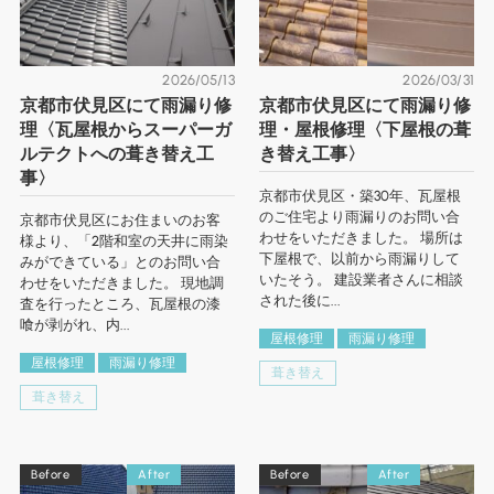
2026/05/13
2026/03/31
京都市伏見区にて雨漏り修
京都市伏見区にて雨漏り修
理〈瓦屋根からスーパーガ
理・屋根修理〈下屋根の葺
ルテクトへの葺き替え工
き替え工事〉
事〉
京都市伏見区・築30年、瓦屋根
のご住宅より雨漏りのお問い合
京都市伏見区にお住まいのお客
わせをいただきました。 場所は
様より、「2階和室の天井に雨染
下屋根で、以前から雨漏りして
みができている」とのお問い合
いたそう。 建設業者さんに相談
わせをいただきました。 現地調
された後に...
査を行ったところ、瓦屋根の漆
喰が剥がれ、内...
屋根修理
雨漏り修理
屋根修理
雨漏り修理
葺き替え
葺き替え
Before
After
Before
After